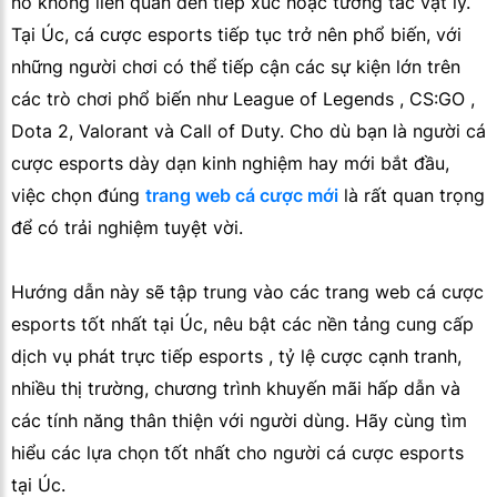
nó không liên quan đến tiếp xúc hoặc tương tác vật lý.
Tại Úc, cá cược esports tiếp tục trở nên phổ biến, với
những người chơi có thể tiếp cận các sự kiện lớn trên
các trò chơi phổ biến như League of Legends , CS:GO ,
Dota 2, Valorant và Call of Duty. Cho dù bạn là người cá
cược esports dày dạn kinh nghiệm hay mới bắt đầu,
việc chọn đúng
trang web cá cược mới
là rất quan trọng
để có trải nghiệm tuyệt vời.
Hướng dẫn này sẽ tập trung vào các trang web cá cược
esports tốt nhất tại Úc, nêu bật các nền tảng cung cấp
dịch vụ phát trực tiếp esports , tỷ lệ cược cạnh tranh,
nhiều thị trường, chương trình khuyến mãi hấp dẫn và
các tính năng thân thiện với người dùng. Hãy cùng tìm
hiểu các lựa chọn tốt nhất cho người cá cược esports
tại Úc.