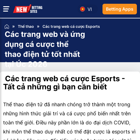
VI
Betting Apps
Thể thao
Các trang web cá cược Esports
Các trang web và ứng
dụng cá cược thể
thao điện tử tốt nhất
tại Úc 2026
 Các trang web cá cược Esports - 
Tất cả những gì bạn cần biết
Thể thao điện tử đã nhanh chóng trở thành một trong
những hình thức giải trí và cá cược phổ biến nhất trên
toàn thế giới. Điều này phần lớn là do đại dịch COVID,
khi môn thể thao duy nhất có thể đặt cược là esports vì