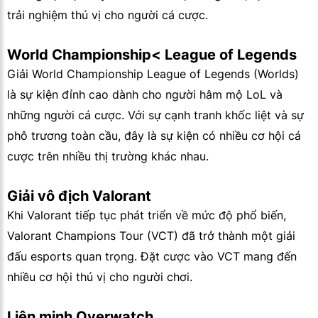
trải nghiệm thú vị cho người cá cược.
World Championship< League of Legends
Giải World Championship League of Legends (Worlds)
là sự kiện đỉnh cao dành cho người hâm mộ LoL và
những người cá cược. Với sự cạnh tranh khốc liệt và sự
phô trương toàn cầu, đây là sự kiện có nhiều cơ hội cá
cược trên nhiều thị trường khác nhau.
Giải vô địch Valorant
Khi Valorant tiếp tục phát triển về mức độ phổ biến,
Valorant Champions Tour (VCT) đã trở thành một giải
đấu esports quan trọng. Đặt cược vào VCT mang đến
nhiều cơ hội thú vị cho người chơi.
Liên minh Overwatch