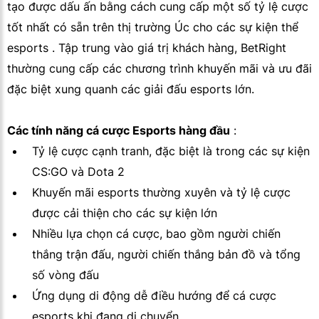
tạo được dấu ấn bằng cách cung cấp một số tỷ lệ cược
tốt nhất có sẵn trên thị trường Úc cho các sự kiện thể
esports . Tập trung vào giá trị khách hàng, BetRight
thường cung cấp các chương trình khuyến mãi và ưu đãi
đặc biệt xung quanh các giải đấu esports lớn.
Các tính năng cá cược Esports hàng đầu
:
Tỷ lệ cược cạnh tranh, đặc biệt là trong các sự kiện
CS:GO và Dota 2
Khuyến mãi esports thường xuyên và tỷ lệ cược
được cải thiện cho các sự kiện lớn
Nhiều lựa chọn cá cược, bao gồm người chiến
thắng trận đấu, người chiến thắng bản đồ và tổng
số vòng đấu
Ứng dụng di động dễ điều hướng để cá cược
esports khi đang di chuyển