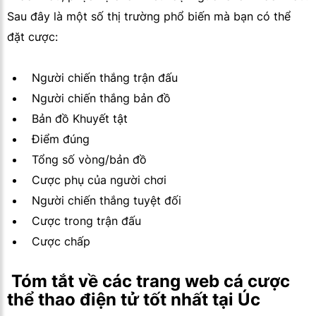
Sau đây là một số thị trường phổ biến mà bạn có thể
đặt cược:
Người chiến thắng trận đấu
Người chiến thắng bản đồ
Bản đồ Khuyết tật
Điểm đúng
Tổng số vòng/bản đồ
Cược phụ của người chơi
Người chiến thắng tuyệt đối
Cược trong trận đấu
Cược chấp
 Tóm tắt về các trang web cá cược 
thể thao điện tử tốt nhất tại Úc