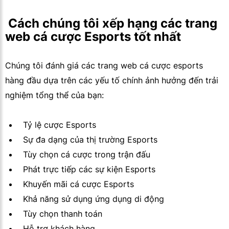
 Cách chúng tôi xếp hạng các trang 
web cá cược Esports tốt nhất
Chúng tôi đánh giá các trang web cá cược esports
hàng đầu dựa trên các yếu tố chính ảnh hưởng đến trải
nghiệm tổng thể của bạn:
Tỷ lệ cược Esports
Sự đa dạng của thị trường Esports
Tùy chọn cá cược trong trận đấu
Phát trực tiếp các sự kiện Esports
Khuyến mãi cá cược Esports
Khả năng sử dụng ứng dụng di động
Tùy chọn thanh toán
Hỗ trợ khách hàng