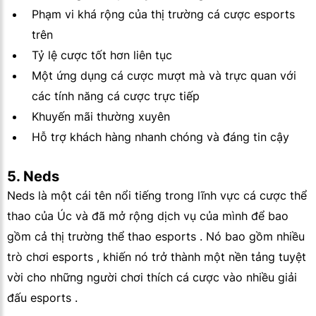
Phạm vi khá rộng của thị trường cá cược esports
trên
Tỷ lệ cược tốt hơn liên tục
Một ứng dụng cá cược mượt mà và trực quan với
các tính năng cá cược trực tiếp
Khuyến mãi thường xuyên
Hỗ trợ khách hàng nhanh chóng và đáng tin cậy
5. Neds
Neds là một cái tên nổi tiếng trong lĩnh vực cá cược thể
thao của Úc và đã mở rộng dịch vụ của mình để bao
gồm cả thị trường thể thao esports . Nó bao gồm nhiều
trò chơi esports , khiến nó trở thành một nền tảng tuyệt
vời cho những người chơi thích cá cược vào nhiều giải
đấu esports .