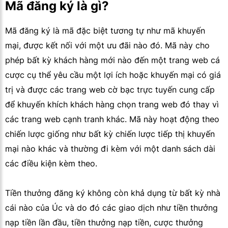
Mã đăng ký là gì?
Mã đăng ký là mã đặc biệt tương tự như mã khuyến
mại, được kết nối với một ưu đãi nào đó. Mã này cho
phép bất kỳ khách hàng mới nào đến một trang web cá
cược cụ thể yêu cầu một lợi ích hoặc khuyến mại có giá
trị và được các trang web cờ bạc trực tuyến cung cấp
để khuyến khích khách hàng chọn trang web đó thay vì
các trang web cạnh tranh khác. Mã này hoạt động theo
chiến lược giống như bất kỳ chiến lược tiếp thị khuyến
mại nào khác và thường đi kèm với một danh sách dài
các điều kiện kèm theo.
Tiền thưởng đăng ký không còn khả dụng từ bất kỳ nhà
cái nào của Úc và do đó các giao dịch như tiền thưởng
nạp tiền lần đầu, tiền thưởng nạp tiền, cược thưởng