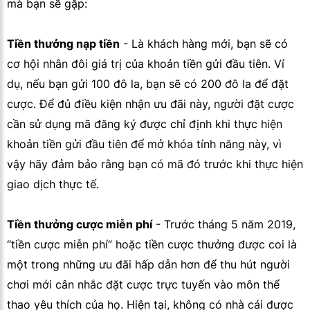
mà bạn sẽ gặp:
Tiền thưởng nạp tiền
- Là khách hàng mới, bạn sẽ có
cơ hội nhân đôi giá trị của khoản tiền gửi đầu tiên. Ví
dụ, nếu bạn gửi 100 đô la, bạn sẽ có 200 đô la để đặt
cược. Để đủ điều kiện nhận ưu đãi này, người đặt cược
cần sử dụng mã đăng ký được chỉ định khi thực hiện
khoản tiền gửi đầu tiên để mở khóa tính năng này, vì
vậy hãy đảm bảo rằng bạn có mã đó trước khi thực hiện
giao dịch thực tế.
Tiền thưởng cược miễn phí
- Trước tháng 5 năm 2019,
“tiền cược miễn phí” hoặc tiền cược thưởng được coi là
một trong những ưu đãi hấp dẫn hơn để thu hút người
chơi mới cân nhắc đặt cược trực tuyến vào môn thể
thao yêu thích của họ. Hiện tại, không có nhà cái được