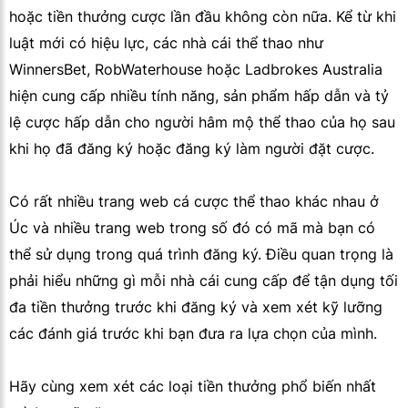
hoặc tiền thưởng cược lần đầu không còn nữa. Kể từ khi
luật mới có hiệu lực, các nhà cái thể thao như
WinnersBet, RobWaterhouse hoặc Ladbrokes Australia
hiện cung cấp nhiều tính năng, sản phẩm hấp dẫn và tỷ
lệ cược hấp dẫn cho người hâm mộ thể thao của họ sau
khi họ đã đăng ký hoặc đăng ký làm người đặt cược.
Có rất nhiều trang web cá cược thể thao khác nhau ở
Úc và nhiều trang web trong số đó có mã mà bạn có
thể sử dụng trong quá trình đăng ký. Điều quan trọng là
phải hiểu những gì mỗi nhà cái cung cấp để tận dụng tối
đa tiền thưởng trước khi đăng ký và xem xét kỹ lưỡng
các đánh giá trước khi bạn đưa ra lựa chọn của mình.
Hãy cùng xem xét các loại tiền thưởng phổ biến nhất