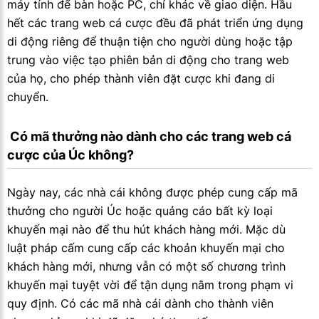
máy tính để bàn hoặc PC, chỉ khác về giao diện. Hầu
hết các trang web cá cược đều đã phát triển ứng dụng
di động riêng để thuận tiện cho người dùng hoặc tập
trung vào việc tạo phiên bản di động cho trang web
của họ, cho phép thành viên đặt cược khi đang di
chuyển.
 Có mã thưởng nào dành cho các trang web cá 
cược của Úc không?
Ngày nay, các nhà cái không được phép cung cấp mã
thưởng cho người Úc hoặc quảng cáo bất kỳ loại
khuyến mại nào để thu hút khách hàng mới. Mặc dù
luật pháp cấm cung cấp các khoản khuyến mại cho
khách hàng mới, nhưng vẫn có một số chương trình
khuyến mại tuyệt vời để tận dụng nằm trong phạm vi
quy định. Có các mã nhà cái dành cho thành viên