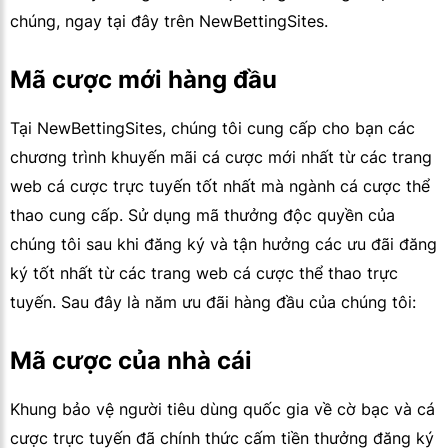
chúng, ngay tại đây trên NewBettingSites.
Mã cược mới hàng đầu
Tại NewBettingSites, chúng tôi cung cấp cho bạn các
chương trình khuyến mãi cá cược mới nhất từ các trang
web cá cược trực tuyến tốt nhất mà ngành cá cược thể
thao cung cấp. Sử dụng mã thưởng độc quyền của
chúng tôi sau khi đăng ký và tận hưởng các ưu đãi đăng
ký tốt nhất từ các trang web cá cược thể thao trực
tuyến. Sau đây là năm ưu đãi hàng đầu của chúng tôi:
Mã cược của nhà cái
Khung bảo vệ người tiêu dùng quốc gia về cờ bạc và cá
cược trực tuyến đã chính thức cấm tiền thưởng đăng ký