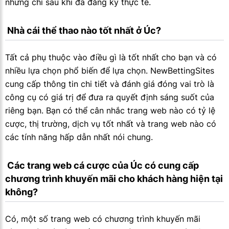
nhưng chỉ sau khi đã đăng ký thực tế.
 Nhà cái thể thao nào tốt nhất ở Úc?
Tất cả phụ thuộc vào điều gì là tốt nhất cho bạn và có
nhiều lựa chọn phổ biến để lựa chọn. NewBettingSites
cung cấp thông tin chi tiết và đánh giá đóng vai trò là
công cụ có giá trị để đưa ra quyết định sáng suốt của
riêng bạn. Bạn có thể cân nhắc trang web nào có tỷ lệ
cược, thị trường, dịch vụ tốt nhất và trang web nào có
các tính năng hấp dẫn nhất nói chung.
 Các trang web cá cược của Úc có cung cấp 
chương trình khuyến mãi cho khách hàng hiện tại 
không?
Có, một số trang web có chương trình khuyến mãi