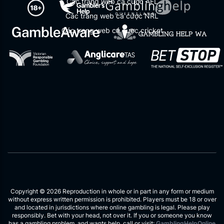
Các trang web cá cược AFL
Các trang web cá cược NRL
Các trang web cá cược cricket
Copyright © 2026 Reproduction in whole or in part in any form or medium
without express written permission is prohibited. Players must be 18 or over
and located in jurisdictions where online gambling is legal. Please play
responsibly. Bet with your head, not over it. If you or someone you know
has a gambling problem, and wants help, call or visit:
GamblingHelpOnline