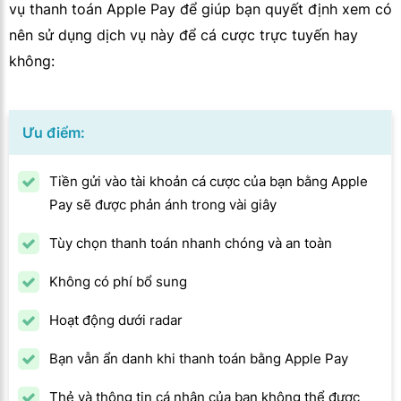
vụ thanh toán Apple Pay để giúp bạn quyết định xem có
nên sử dụng dịch vụ này để cá cược trực tuyến hay
không:
Ưu điểm:
Tiền gửi vào tài khoản cá cược của bạn bằng Apple
Pay sẽ được phản ánh trong vài giây
Tùy chọn thanh toán nhanh chóng và an toàn
Không có phí bổ sung
Hoạt động dưới radar
Bạn vẫn ẩn danh khi thanh toán bằng Apple Pay
Thẻ và thông tin cá nhân của bạn không thể được