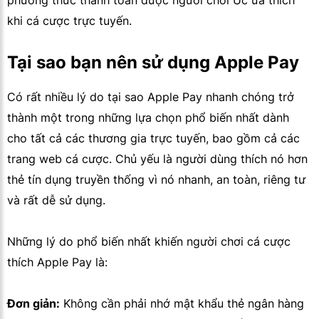
phương thức thanh toán được người chơi Úc ưa thích
khi cá cược trực tuyến.
Tại sao bạn nên sử dụng Apple Pay
Có rất nhiều lý do tại sao Apple Pay nhanh chóng trở
thành một trong những lựa chọn phổ biến nhất dành
cho tất cả các thương gia trực tuyến, bao gồm cả các
trang web cá cược. Chủ yếu là người dùng thích nó hơn
thẻ tín dụng truyền thống vì nó nhanh, an toàn, riêng tư
và rất dễ sử dụng.
Những lý do phổ biến nhất khiến người chơi cá cược
thích Apple Pay là:
Đơn giản:
Không cần phải nhớ mật khẩu thẻ ngân hàng