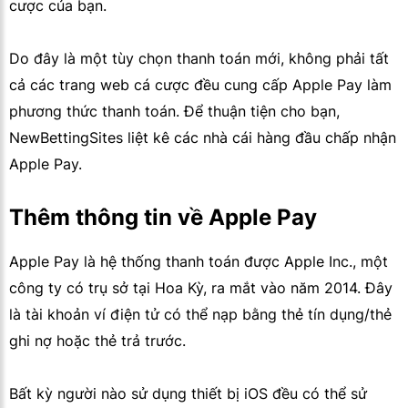
cược của bạn.
Do đây là một tùy chọn thanh toán mới, không phải tất
cả các trang web cá cược đều cung cấp Apple Pay làm
phương thức thanh toán. Để thuận tiện cho bạn,
NewBettingSites liệt kê các nhà cái hàng đầu chấp nhận
Apple Pay.
Thêm thông tin về Apple Pay
Apple Pay là hệ thống thanh toán được Apple Inc., một
công ty có trụ sở tại Hoa Kỳ, ra mắt vào năm 2014. Đây
là tài khoản ví điện tử có thể nạp bằng thẻ tín dụng/thẻ
ghi nợ hoặc thẻ trả trước.
Bất kỳ người nào sử dụng thiết bị iOS đều có thể sử