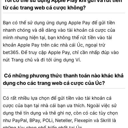
 Tôi có thể sử dụng Apple Play khi gửi và rút tiền 
từ các trang web cá cược không?
Bạn có thể sử dụng ứng dụng Apple Pay để gửi tiền
nhanh chóng và dễ dàng vào tài khoản cá cược của
mình nhưng hiện tại, bạn không thể rút tiền vào tài
khoản Apple Pay trên các nhà cái Úc, ngoại trừ
bet365. Để truy cập Apple Pay, chỉ cần nhấp đúp vào
nút Trang chủ và đi tới ứng dụng Ví.
 Có những phương thức thanh toán nào khác khả 
dụng cho các trang web cá cược của Úc?
Có rất nhiều lựa chọn để gửi tiền vào tài khoản cá
cược của bạn tại nhà cái bạn ưa thích. Ngoài việc sử
dụng thẻ tín dụng và thẻ ghi nợ, còn có các tùy chọn
như PayPal, BPay, POLi, Neteller, Flexepin và Skrill là
những tùy chọn phổ biến nhất tại Úc.