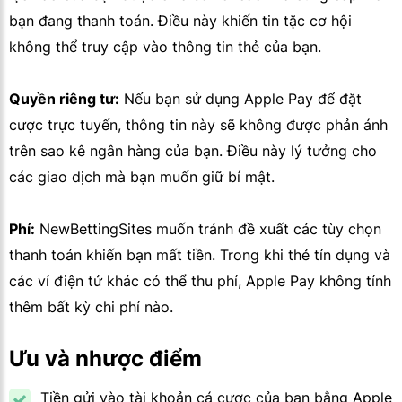
bạn đang thanh toán. Điều này khiến tin tặc cơ hội
không thể truy cập vào thông tin thẻ của bạn.
Quyền riêng tư:
Nếu bạn sử dụng Apple Pay để đặt
cược trực tuyến, thông tin này sẽ không được phản ánh
trên sao kê ngân hàng của bạn. Điều này lý tưởng cho
các giao dịch mà bạn muốn giữ bí mật.
Phí:
NewBettingSites muốn tránh đề xuất các tùy chọn
thanh toán khiến bạn mất tiền. Trong khi thẻ tín dụng và
các ví điện tử khác có thể thu phí, Apple Pay không tính
thêm bất kỳ chi phí nào.
Ưu và nhược điểm 
Tiền gửi vào tài khoản cá cược của bạn bằng Apple