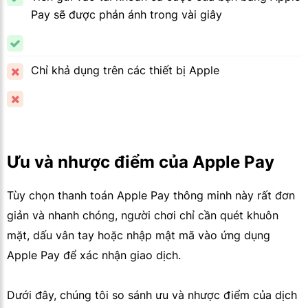
Pay sẽ được phản ánh trong vài giây
Chỉ khả dụng trên các thiết bị Apple
Ưu và nhược điểm của Apple Pay
Tùy chọn thanh toán Apple Pay thông minh này rất đơn
giản và nhanh chóng, người chơi chỉ cần quét khuôn
mặt, dấu vân tay hoặc nhập mật mã vào ứng dụng
Apple Pay để xác nhận giao dịch.
Dưới đây, chúng tôi so sánh ưu và nhược điểm của dịch