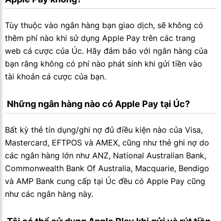
Tùy thuộc vào ngân hàng bạn giao dịch, sẽ không có
thêm phí nào khi sử dụng Apple Pay trên các trang
web cá cược của Úc. Hãy đảm bảo với ngân hàng của
bạn rằng không có phí nào phát sinh khi gửi tiền vào
tài khoản cá cược của bạn.
 Những ngân hàng nào có Apple Pay tại Úc?
Bất kỳ thẻ tín dụng/ghi nợ đủ điều kiện nào của Visa,
Mastercard, EFTPOS và AMEX, cũng như thẻ ghi nợ do
các ngân hàng lớn như ANZ, National Australian Bank,
Commonwealth Bank Of Australia, Macquarie, Bendigo
và AMP Bank cung cấp tại Úc đều có Apple Pay cũng
như các ngân hàng này.