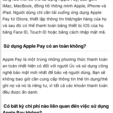
iMac, MacBook, đồng hồ thông minh Apple, iPhone và
iPad. Người dùng chỉ cần tải xuống ứng dụng Apple
Pay từ iStore, thiết lập thông tin thẻ/ngân hàng của họ
và sau đó có thể thanh toán bằng thiết bị iOS của họ
bằng Face ID, Touch ID hoặc bằng cách nhập mật mã.
 Sử dụng Apple Pay có an toàn không?
Apple Pay là một trong những phương thức thanh toán
an toàn nhất hiện có đối với người Úc và sử dụng công
nghệ bảo mật mới nhất để bảo vệ người dùng. Bạn sẽ
không bao giờ cần cung cấp thông tin thẻ tín dụng/thẻ
ghi nợ và nó là riêng tư, vì tất cả các khoản thanh toán
đều được ẩn danh.
 Có bất kỳ chi phí nào liên quan đến việc sử dụng 
Apple Pay không?