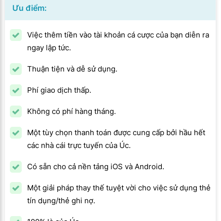
Ưu điểm:
Việc thêm tiền vào tài khoản cá cược của bạn diễn ra
ngay lập tức.
Thuận tiện và dễ sử dụng.
Phí giao dịch thấp.
Không có phí hàng tháng.
Một tùy chọn thanh toán được cung cấp bởi hầu hết
các nhà cái trực tuyến của Úc.
Có sẵn cho cả nền tảng iOS và Android.
Một giải pháp thay thế tuyệt vời cho việc sử dụng thẻ
tín dụng/thẻ ghi nợ.