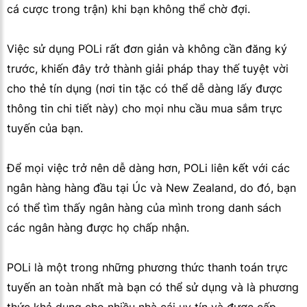
cá cược trong trận) khi bạn không thể chờ đợi.
Việc sử dụng POLi rất đơn giản và không cần đăng ký
trước, khiến đây trở thành giải pháp thay thế tuyệt vời
cho thẻ tín dụng (nơi tin tặc có thể dễ dàng lấy được
thông tin chi tiết này) cho mọi nhu cầu mua sắm trực
tuyến của bạn.
Để mọi việc trở nên dễ dàng hơn, POLi liên kết với các
ngân hàng hàng đầu tại Úc và New Zealand, do đó, bạn
có thể tìm thấy ngân hàng của mình trong danh sách
các ngân hàng được họ chấp nhận.
POLi là một trong những phương thức thanh toán trực
tuyến an toàn nhất mà bạn có thể sử dụng và là phương