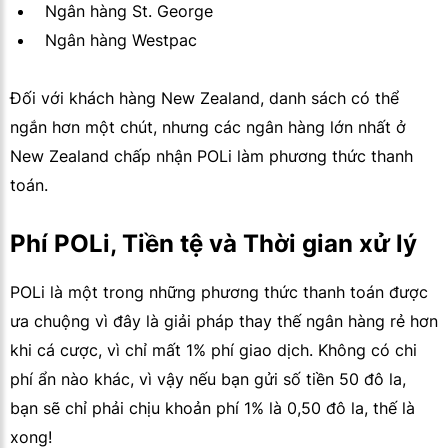
Ngân hàng St. George
Ngân hàng Westpac
Đối với khách hàng New Zealand, danh sách có thể
ngắn hơn một chút, nhưng các ngân hàng lớn nhất ở
New Zealand chấp nhận POLi làm phương thức thanh
toán.
Phí POLi, Tiền tệ và Thời gian xử lý
POLi là một trong những phương thức thanh toán được
ưa chuộng vì đây là giải pháp thay thế ngân hàng rẻ hơn
khi cá cược, vì chỉ mất 1% phí giao dịch. Không có chi
phí ẩn nào khác, vì vậy nếu bạn gửi số tiền 50 đô la,
bạn sẽ chỉ phải chịu khoản phí 1% là 0,50 đô la, thế là
xong!