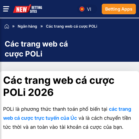
VI
Betting Apps
Ngân hàng
Các trang web cá cược POLi
Các trang web cá
cược POLi
Các trang web cá cược
POLi 2026
POLi là phương thức thanh toán phổ biến tại
các trang
web cá cược trực tuyến của Úc
và là cách chuyển tiền
tức thời và an toàn vào tài khoản cá cược của bạn.