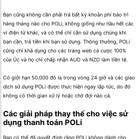
Bạn cũng không cần phải trả bất kỳ khoản phí bảo trì
hàng tháng nào cho POLi, không giống như hầu hết các
ví điện tử khác, và có thể chỉ cần sử dụng chúng khi
bạn cần, trả tiền khi bạn sử dụng. Thông thường, POLi
cũng chỉ khả dụng cho các trang web cá cược 100%
của Úc và họ chỉ chấp nhận AUD và NZD làm tiền tệ.
Có giới hạn 50.000 đô la trong vòng 24 giờ và các giao
dịch sử dụng POLi được thực hiện ngay lập tức, do đó
không có thời gian xử lý hoặc chờ đợi nào cả.
Các giải pháp thay thế cho việc sử
dụng thanh toán POLi
Bạn có thể đã quyết định rằng POLi không dành cho