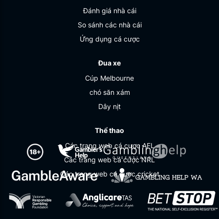
Đánh giá nhà cái
So sánh các nhà cái
Ứng dụng cá cược
Đua xe
Cúp Melbourne
chó săn xám
Dây nịt
Thể thao
Các trang web cá cược AFL
Các trang web cá cược NRL
Các trang web cá cược cricket