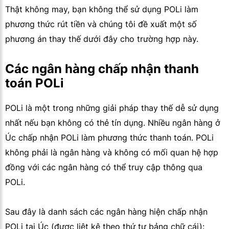
Thật không may, bạn không thể sử dụng POLi làm
phương thức rút tiền và chúng tôi đề xuất một số
phương án thay thế dưới đây cho trường hợp này.
Các ngân hàng chấp nhận thanh
toán POLi
POLi là một trong những giải pháp thay thế dễ sử dụng
nhất nếu bạn không có thẻ tín dụng. Nhiều ngân hàng ở
Úc chấp nhận POLi làm phương thức thanh toán. POLi
không phải là ngân hàng và không có mối quan hệ hợp
đồng với các ngân hàng có thể truy cập thông qua
POLi.
Sau đây là danh sách các ngân hàng hiện chấp nhận
POLi tại Úc (được liệt kê theo thứ tự bảng chữ cái):