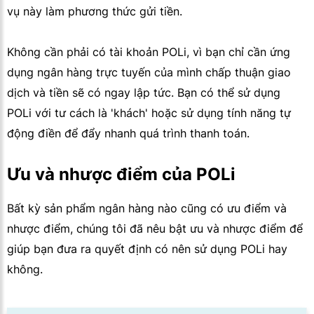
vụ này làm phương thức gửi tiền.
Không cần phải có tài khoản POLi, vì bạn chỉ cần ứng
dụng ngân hàng trực tuyến của mình chấp thuận giao
dịch và tiền sẽ có ngay lập tức. Bạn có thể sử dụng
POLi với tư cách là 'khách' hoặc sử dụng tính năng tự
động điền để đẩy nhanh quá trình thanh toán.
Ưu và nhược điểm của POLi
Bất kỳ sản phẩm ngân hàng nào cũng có ưu điểm và
nhược điểm, chúng tôi đã nêu bật ưu và nhược điểm để
giúp bạn đưa ra quyết định có nên sử dụng POLi hay
không.