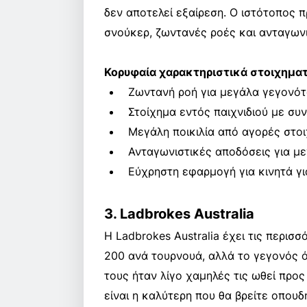
δεν αποτελεί εξαίρεση. Ο ιστότοπος
σνούκερ, ζωντανές ροές και ανταγωνι
Κορυφαία χαρακτηριστικά στοιχημα
Ζωντανή ροή για μεγάλα γεγονό
Στοίχημα εντός παιχνιδιού με σ
Μεγάλη ποικιλία από αγορές στο
Ανταγωνιστικές αποδόσεις για μ
Εύχρηστη εφαρμογή για κινητά γι
3. Ladbrokes Australia
Η Ladbrokes Australia έχει τις περι
200 ανά τουρνουά, αλλά το γεγονός ότ
τους ήταν λίγο χαμηλές τις ωθεί προ
είναι η καλύτερη που θα βρείτε οπουδ