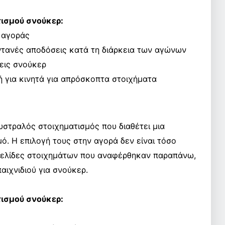
τισμού σνούκερ:
 αγοράς
ωντανές αποδόσεις κατά τη διάρκεια των αγώνων
εις σνούκερ
ή για κινητά για απρόσκοπτα στοιχήματα
υστραλός στοιχηματισμός που διαθέτει μια
ό. Η επιλογή τους στην αγορά δεν είναι τόσο
οσελίδες στοιχημάτων που αναφέρθηκαν παραπάνω,
ιχνιδιού για σνούκερ.
τισμού σνούκερ: