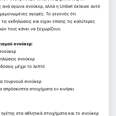
ς ανά αγώνα σνούκερ, αλλά η Unibet έκλεισε αυτό
 μεμονωμένες αγορές. Το γεγονός ότι
τις εκδηλώσεις και είχαν επίσης τις καλύτερες
μών τους κάνει να ξεχωρίζουν.
τισμού σνούκερ:
 σνούκερ
δηλώσεις σνούκερ
οδόσεις μέχρι το λεπτό
λα τουρνουά σνούκερ
α απρόσκοπτα στοιχήματα εν κινήσει
 ηγέτης στα αθλητικά στοιχήματα και το σνούκερ