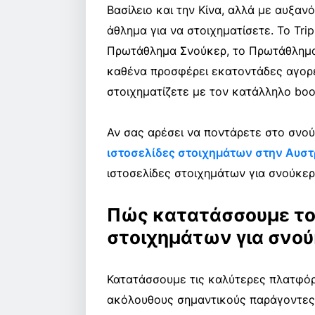
Βασίλειο και την Κίνα, αλλά με αυξαν
άθλημα για να στοιχηματίσετε. Το Tri
Πρωτάθλημα Σνούκερ, το Πρωτάθλημα 
καθένα προσφέρει εκατοντάδες αγορές
στοιχηματίζετε με τον κατάλληλο bo
Αν σας αρέσει να ποντάρετε στο σνού
ιστοσελίδες στοιχημάτων στην Αυστ
ιστοσελίδες στοιχημάτων για σνούκερ
Πώς κατατάσσουμε το
στοιχημάτων για σνο
Κατατάσσουμε τις καλύτερες πλατφόρ
ακόλουθους σημαντικούς παράγοντες