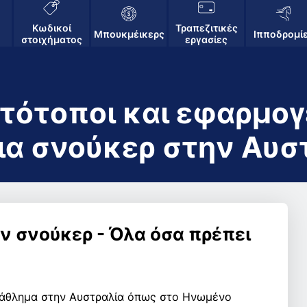
Κωδικοί
Τραπεζιτικές
Μπουκμέικερς
Ιπποδρομί
στοιχήματος
εργασίες
στότοποι και εφαρμογ
ια σνούκερ στην Αυσ
ν σνούκερ - Όλα όσα πρέπει
m άθλημα στην Αυστραλία όπως στο Ηνωμένο