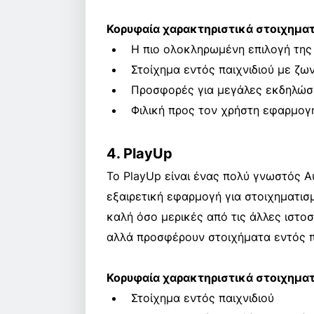
Κορυφαία χαρακτηριστικά στοιχημα
Η πιο ολοκληρωμένη επιλογή της
Στοίχημα εντός παιχνιδιού με ζ
Προσφορές για μεγάλες εκδηλώσ
Φιλική προς τον χρήστη εφαρμογ
4. PlayUp
Το PlayUp είναι ένας πολύ γνωστός Α
εξαιρετική εφαρμογή για στοιχηματισμ
καλή όσο μερικές από τις άλλες ιστ
αλλά προσφέρουν στοιχήματα εντός πα
Κορυφαία χαρακτηριστικά στοιχημα
Στοίχημα εντός παιχνιδιού