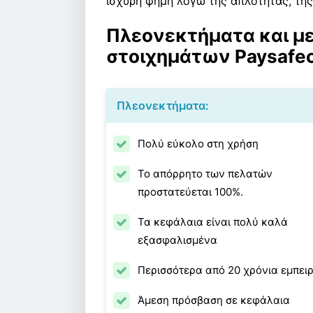
ισχυρή φήμη λόγω της απλότητας, της 
Πλεονεκτήματα και μ
στοιχημάτων Paysafe
Πλεονεκτήματα:
Πολύ εύκολο στη χρήση
Το απόρρητο των πελατών
προστατεύεται 100%.
Τα κεφάλαια είναι πολύ καλά
εξασφαλισμένα
Περισσότερα από 20 χρόνια εμπειρ
Άμεση πρόσβαση σε κεφάλαια