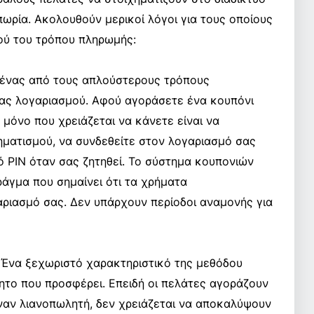
πωρία. Ακολουθούν μερικοί λόγοι για τους οποίους
ού του τρόπου πληρωμής:
 ένας από τους απλούστερους τρόπους
ας λογαριασμού. Αφού αγοράσετε ένα κουπόνι
 μόνο που χρειάζεται να κάνετε είναι να
ηματισμού, να συνδεθείτε στον λογαριασμό σας
ό PIN όταν σας ζητηθεί. Το σύστημα κουπονιών
ράγμα που σημαίνει ότι τα χρήματα
ριασμό σας. Δεν υπάρχουν περίοδοι αναμονής για
Ένα ξεχωριστό χαρακτηριστικό της μεθόδου
ητο που προσφέρει. Επειδή οι πελάτες αγοράζουν
ναν λιανοπωλητή, δεν χρειάζεται να αποκαλύψουν