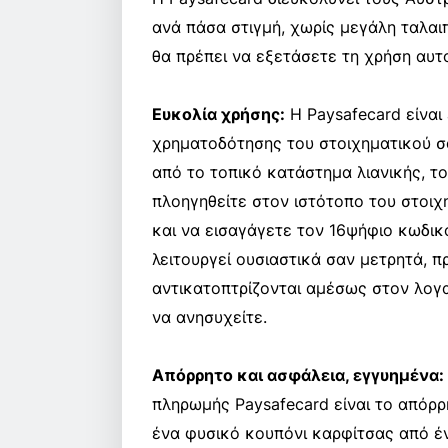
ανά πάσα στιγμή, χωρίς μεγάλη ταλαι
θα πρέπει να εξετάσετε τη χρήση αυτ
Ευκολία χρήσης:
Η Paysafecard είναι
χρηματοδότησης του στοιχηματικού σ
από το τοπικό κατάστημα λιανικής, το
πλοηγηθείτε στον ιστότοπο του στοιχ
και να εισαγάγετε τον 16ψήφιο κωδικ
λειτουργεί ουσιαστικά σαν μετρητά, π
αντικατοπτρίζονται αμέσως στον λογα
να ανησυχείτε.
Απόρρητο και ασφάλεια, εγγυημένα:
πληρωμής Paysafecard είναι το απόρρ
ένα φυσικό κουπόνι καρφίτσας από έ