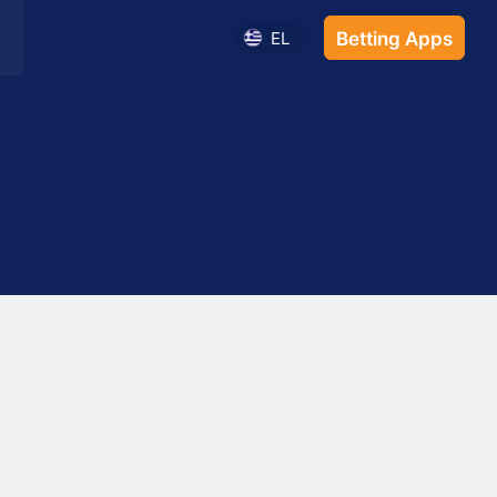
EL
Betting Apps