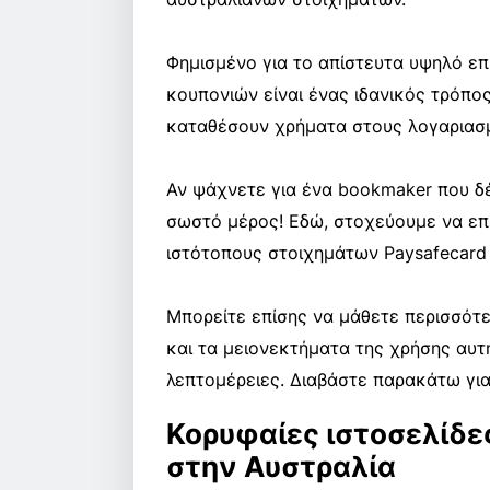
Φημισμένο για το απίστευτα υψηλό επ
κουπονιών είναι ένας ιδανικός τρόπο
καταθέσουν χρήματα στους λογαριασ
Αν ψάχνετε για ένα bookmaker που δέ
σωστό μέρος! Εδώ, στοχεύουμε να επ
ιστότοπους στοιχημάτων Paysafecard 
Μπορείτε επίσης να μάθετε περισσότ
και τα μειονεκτήματα της χρήσης αυτ
λεπτομέρειες. Διαβάστε παρακάτω για
Κορυφαίες ιστοσελίδε
στην Αυστραλία