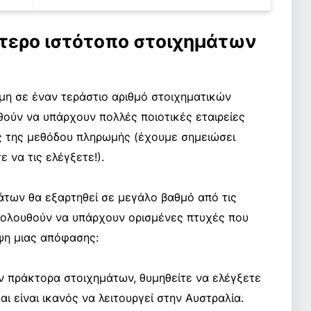
τερο ιστότοπο στοιχημάτων
σιμη σε έναν τεράστιο αριθμό στοιχηματικών
ούν να υπάρχουν πολλές ποιοτικές εταιρείες
 της μεθόδου πληρωμής (έχουμε σημειώσει
 να τις ελέγξετε!).
άτων θα εξαρτηθεί σε μεγάλο βαθμό από τις
ακολουθούν να υπάρχουν ορισμένες πτυχές που
ψη μιας απόφασης:
ν πράκτορα στοιχημάτων, θυμηθείτε να ελέγξετε
αι είναι ικανός να λειτουργεί στην Αυστραλία.