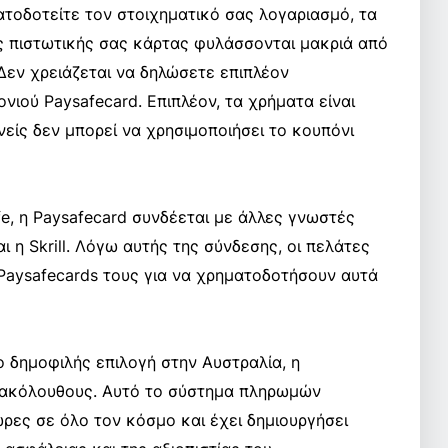
τοδοτείτε τον στοιχηματικό σας λογαριασμό, τα
της πιστωτικής σας κάρτας φυλάσσονται μακριά από
Δεν χρειάζεται να δηλώσετε επιπλέον
νιού Paysafecard. Επιπλέον, τα χρήματα είναι
ίς δεν μπορεί να χρησιμοποιήσει το κουπόνι
e, η Paysafecard συνδέεται με άλλες γνωστές
ι η Skrill. Λόγω αυτής της σύνδεσης, οι πελάτες
Paysafecards τους για να χρηματοδοτήσουν αυτά
ιο δημοφιλής επιλογή στην Αυστραλία, η
ς ακόλουθους. Αυτό το σύστημα πληρωμών
ώρες σε όλο τον κόσμο και έχει δημιουργήσει