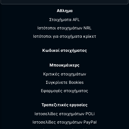
Αθλημα
Στοιχήματα AFL
Ιστότοποι στοιχημάτων NRL
Ιστότοποι για στοιχήματα κρίκετ
Κωδικοί στοιχήματος
Μπουκμέικερς
Κριτικές στοιχημάτων
Συγκρίνετε Bookies
Εφαρμογές στοιχήματος
Τραπεζιτικές εργασίες
Ιστοσελίδες στοιχημάτων POLi
Ιστοσελίδες στοιχημάτων PayPal