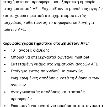
στοιχήματα και προσφέρει μια εξαιρετική εμπειρία
στοιχηματισμού AFL. Ξεχωρίζουν οι μοναδικές αγορές
και τα χαρακτηριστικά στοιχηματισμού εντός
παιχνιδιού, καθιστώντας το κορυφαία επιλογή για
παίκτες AFL.
Κορυφαία χαρακτηριστικά στοιχημάτων AFL:
10+ αγορές διάθεσης
Μπορεί να επεξεργαστεί ζωντανά multibet
Εκτεταμένη γκάμα στοιχηματικών αγορών AFL
Στοίχημα εντός παιχνιδιού με συνεχώς
ενημερωμένες αποδόσεις κατά τη διάρκεια των
αγώνων
Ανταγωνιστικές αποδόσεις και τακτικές
προσφορές
Εφαρμογή για κινητά για απρόσκοπτα στοιχήματα