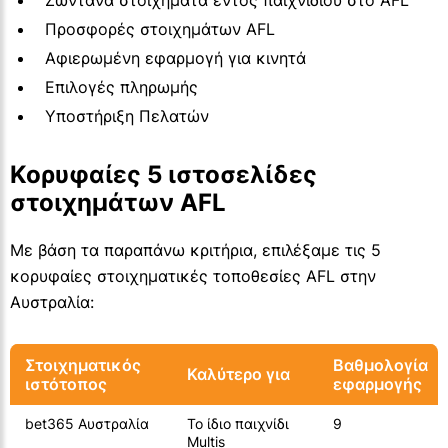
Ζωντανά στοιχήματα εντός παιχνιδιού στο AFL
Προσφορές στοιχημάτων AFL
Αφιερωμένη εφαρμογή για κινητά
Επιλογές πληρωμής
Υποστήριξη Πελατών
Κορυφαίες 5 ιστοσελίδες
στοιχημάτων AFL
Με βάση τα παραπάνω κριτήρια, επιλέξαμε τις 5 
κορυφαίες στοιχηματικές τοποθεσίες AFL στην 
Αυστραλία:
Στοιχηματικός
Βαθμολογία
Καλύτερο για
ιστότοπος
εφαρμογής
bet365 Αυστραλία
Το ίδιο παιχνίδι
9
Multis