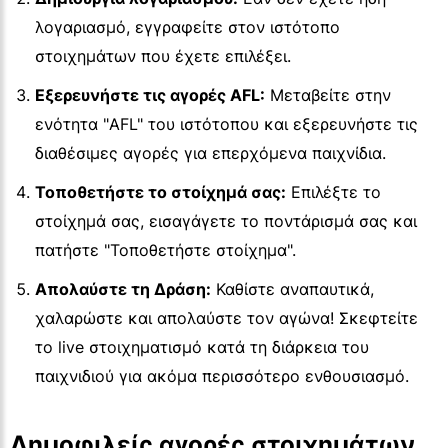
λογαριασμό, εγγραφείτε στον ιστότοπο
στοιχημάτων που έχετε επιλέξει.
Εξερευνήστε τις αγορές AFL:
Μεταβείτε στην
ενότητα "AFL" του ιστότοπου και εξερευνήστε τις
διαθέσιμες αγορές για επερχόμενα παιχνίδια.
Τοποθετήστε το στοίχημά σας:
Επιλέξτε το
στοίχημά σας, εισαγάγετε το ποντάρισμά σας και
πατήστε "Τοποθετήστε στοίχημα".
Απολαύστε τη Δράση:
Καθίστε αναπαυτικά,
χαλαρώστε και απολαύστε τον αγώνα! Σκεφτείτε
το live στοιχηματισμό κατά τη διάρκεια του
παιχνιδιού για ακόμα περισσότερο ενθουσιασμό.
Δημοφιλείς αγορές στοιχημάτων