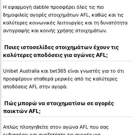
Η εφαρμογή dabble προσφέρει όλες τις πιο
δημοφιλείς αγορές στοιχημάτων AFL, καθώς και τις
καλύτερες κοινωνικές λειτουργίες και τη δυνατότητα
αντιγραφής και κοινής χρήσης στοιχημάτων.
 Ποιες ιστοσελίδες στοιχημάτων έχουν τις 
καλύτερες αποδόσεις για αγώνες AFL;
Unibet Australia και bet365 είναι γνωστές για το ότι
προσφέρουν σταθερά μερικές από τις καλύτερες
αποδόσεις AFL στην αγορά.
 Πώς μπορώ να στοιχηματίσω σε αγορές 
παικτών AFL;
Απλώς πλοηγηθείτε στον αγώνα AFL που σας
ενδιαφέρει και αναζητήστε τις αγορές για