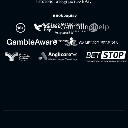
Ιστότοποι στοιχημάτων BPay
Ιπποδρομίες
Κύπελλο Μελβούρνης
Λαγωνικά
Ιπποσκευή