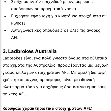
Στοίχημα εντός παιχνιδιού με ενημερώσεις
αποδόσεων σε πραγματικό χρόνο
Εύχρηστη εφαρμογή για κινητά για στοιχήματα εν
κινήσει
Ανταγωνιστικές αποδόσεις σε όλες τις αγορές
AFL
3. Ladbrokes Australia
Ladbrokes είναι ένα πολύ γνωστό όνομα στα αθλητικά
στοιχήματα της Αυστραλίας, προσφέροντας μια μεγάλη
γκάμα επιλογών στοιχημάτων AFL. Με ομαλή διεπαφή
χρήστη και συχνές προσφορές, είναι μια ιδανική
πλατφόρμα τόσο για αρχάριους όσο και για έμπειρους
παίκτες AFL.
Κορυφαία χαρακτηριστικά στοιχημάτων AFL: