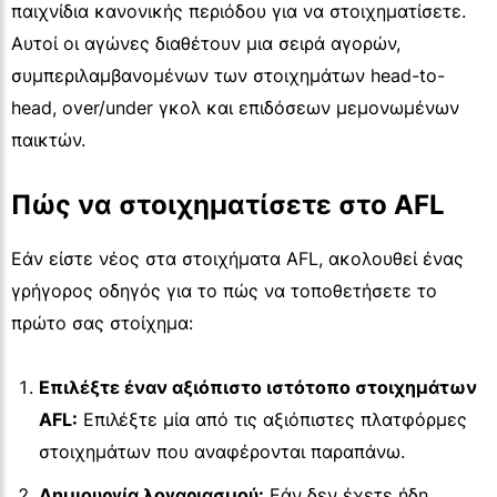
παιχνίδια κανονικής περιόδου για να στοιχηματίσετε.
Αυτοί οι αγώνες διαθέτουν μια σειρά αγορών,
συμπεριλαμβανομένων των στοιχημάτων head-to-
head, over/under γκολ και επιδόσεων μεμονωμένων
παικτών.
Πώς να στοιχηματίσετε στο AFL
Εάν είστε νέος στα στοιχήματα AFL, ακολουθεί ένας
γρήγορος οδηγός για το πώς να τοποθετήσετε το
πρώτο σας στοίχημα:
Επιλέξτε έναν αξιόπιστο ιστότοπο στοιχημάτων
AFL:
Επιλέξτε μία από τις αξιόπιστες πλατφόρμες
στοιχημάτων που αναφέρονται παραπάνω.
Δημιουργία λογαριασμού:
Εάν δεν έχετε ήδη