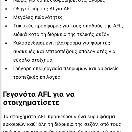
Νωρίς για να κυκλοφορήσει στις αγορές
Οδηγοί φόρμας AI για AFL
Μεγάλες πιθανότητες
Τακτικές προσφορές για τους οπαδούς της AFL,
ειδικά κατά τη διάρκεια της τελικής σεζόν
Καλοσχεδιασμένη πλατφόρμα για φορητές
συσκευές και επιτραπέζιους υπολογιστές για
εύκολο στοίχημα
Γρήγορη επεξεργασία πληρωμών και ασφαλείς
τραπεζικές επιλογές
Γεγονότα AFL για να
στοιχηματίσετε
Τα στοιχήματα AFL προσφέρουν ένα ευρύ φάσμα 
ευκαιριών καθ' όλη τη διάρκεια της σεζόν, από τους 
αγώνες της κανονικής περιόδου έως τους τελικούς. 