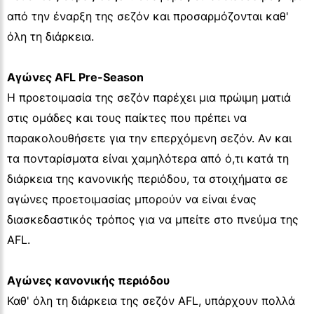
από την έναρξη της σεζόν και προσαρμόζονται καθ'
όλη τη διάρκεια.
Αγώνες AFL Pre-Season
Η προετοιμασία της σεζόν παρέχει μια πρώιμη ματιά
στις ομάδες και τους παίκτες που πρέπει να
παρακολουθήσετε για την επερχόμενη σεζόν. Αν και
τα πονταρίσματα είναι χαμηλότερα από ό,τι κατά τη
διάρκεια της κανονικής περιόδου, τα στοιχήματα σε
αγώνες προετοιμασίας μπορούν να είναι ένας
διασκεδαστικός τρόπος για να μπείτε στο πνεύμα της
AFL.
Αγώνες κανονικής περιόδου
Καθ' όλη τη διάρκεια της σεζόν AFL, υπάρχουν πολλά