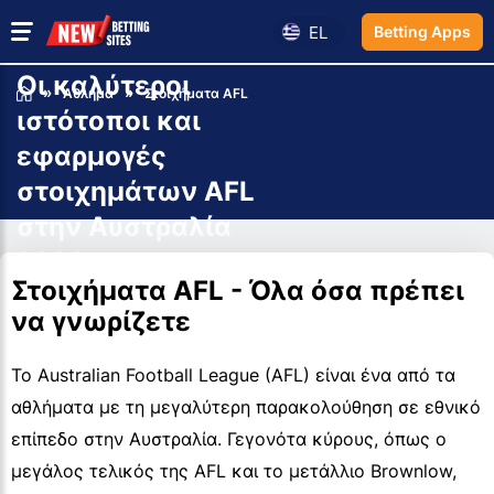
EL
Betting Apps
Οι καλύτεροι
Αθλημα
Στοιχήματα AFL
ιστότοποι και
εφαρμογές
στοιχημάτων AFL
στην Αυστραλία
2026
Στοιχήματα AFL - Όλα όσα πρέπει
να γνωρίζετε
Το Australian Football League (AFL) είναι ένα από τα
αθλήματα με τη μεγαλύτερη παρακολούθηση σε εθνικό
επίπεδο στην Αυστραλία. Γεγονότα κύρους, όπως ο
μεγάλος τελικός της AFL και το μετάλλιο Brownlow,