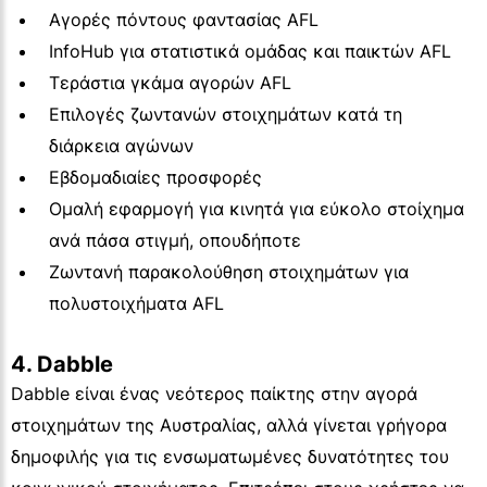
Αγορές πόντους φαντασίας AFL
InfoHub για στατιστικά ομάδας και παικτών AFL
Τεράστια γκάμα αγορών AFL
Επιλογές ζωντανών στοιχημάτων κατά τη
διάρκεια αγώνων
Εβδομαδιαίες προσφορές
Ομαλή εφαρμογή για κινητά για εύκολο στοίχημα
ανά πάσα στιγμή, οπουδήποτε
Ζωντανή παρακολούθηση στοιχημάτων για
πολυστοιχήματα AFL
4. Dabble
Dabble είναι ένας νεότερος παίκτης στην αγορά
στοιχημάτων της Αυστραλίας, αλλά γίνεται γρήγορα
δημοφιλής για τις ενσωματωμένες δυνατότητες του