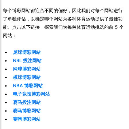
每个博彩网站都迎合不同的偏好，因此我们对每个网站进行
了单独评估，以确定哪个网站为各种体育运动提供了最佳功
能。点击以下链接，探索我们为每种体育运动挑选的前 5 个
网站：
足球博彩网站
NRL 投注网站
网球博彩网站
板球博彩网站
NBA 博彩网站
电子竞技博彩网站
赛马投注网站
赛马博彩网站
赛狗博彩网站