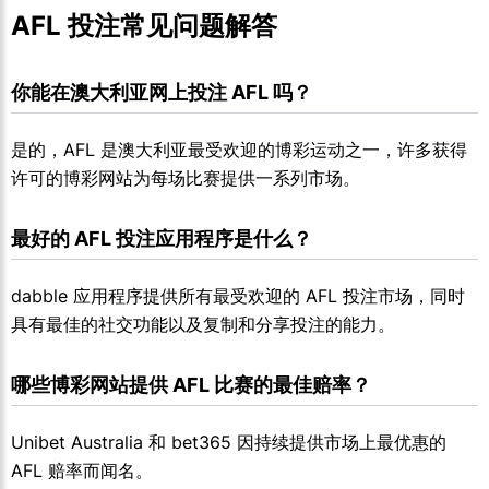
AFL 投注常见问题解答
你能在澳大利亚网上投注 AFL 吗？
是的，AFL 是澳大利亚最受欢迎的博彩运动之一，许多获得
许可的博彩网站为每场比赛提供一系列市场。
最好的 AFL 投注应用程序是什么？
dabble 应用程序提供所有最受欢迎的 AFL 投注市场，同时
具有最佳的社交功能以及复制和分享投注的能力。
哪些博彩网站提供 AFL 比赛的最佳赔率？
Unibet Australia 和 bet365 因持续提供市场上最优惠的
AFL 赔率而闻名。