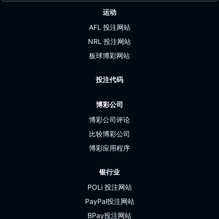
运动
AFL 投注网站
NRL 投注网站
板球博彩网站
投注代码
博彩公司
博彩公司评论
比较博彩公司
博彩应用程序
银行业
POLi 投注网站
PayPal投注网站
BPay投注网站