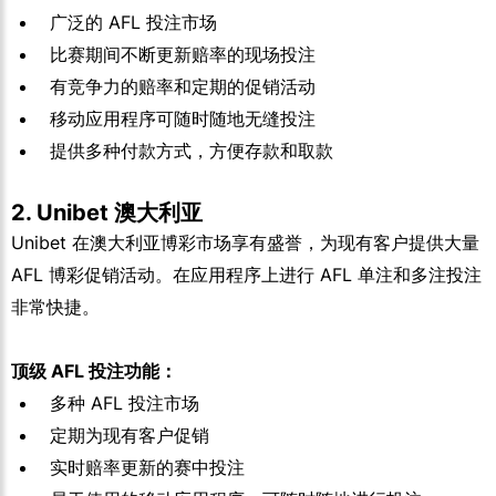
广泛的 AFL 投注市场
比赛期间不断更新赔率的现场投注
有竞争力的赔率和定期的促销活动
移动应用程序可随时随地无缝投注
提供多种付款方式，方便存款和取款
2. Unibet 澳大利亚
Unibet 在澳大利亚博彩市场享有盛誉，为现有客户提供大量
AFL 博彩促销活动。在应用程序上进行 AFL 单注和多注投注
非常快捷。
顶级 AFL 投注功能：
多种 AFL 投注市场
定期为现有客户促销
实时赔率更新的赛中投注