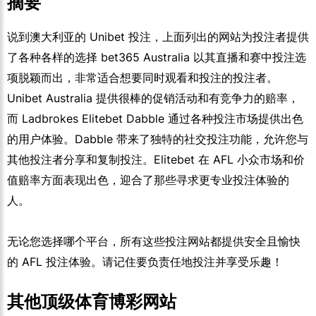
摘要
说到澳大利亚的 Unibet 投注，上面列出的网站为投注者提供
了各种各样的选择 bet365 Australia 以其直播和赛中投注选
项脱颖而出，非常适合想要同时观看和投注的投注者。
Unibet Australia 提供很棒的促销活动和有竞争力的赔率，
而 Ladbrokes Elitebet Dabble 通过各种投注市场提供出色
的用户体验。Dabble 带来了独特的社交投注功能，允许您与
其他投注者分享和复制投注。Elitebet 在 AFL 小众市场和价
值赔率方面表现出色，迎合了那些寻求更专业投注体验的
人。
无论您选择哪个平台，所有这些投注网站都提供安全且愉快
的 AFL 投注体验。请记住要负责任地投注并享受乐趣！
其他顶级体育博彩网站