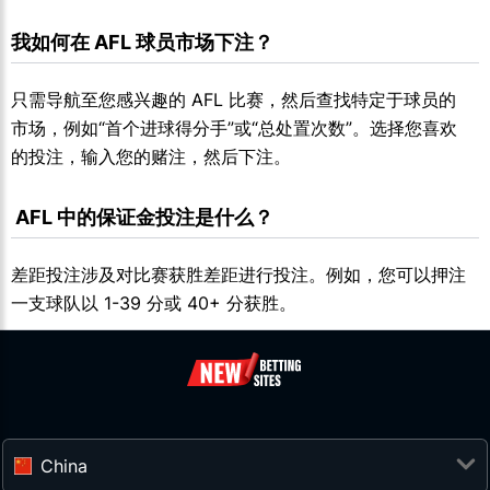
我如何在 AFL 球员市场下注？
只需导航至您感兴趣的 AFL 比赛，然后查找特定于球员的
市场，例如“首个进球得分手”或“总处置次数”。选择您喜欢
的投注，输入您的赌注，然后下注。
 AFL 中的保证金投注是什么？
差距投注涉及对比赛获胜差距进行投注。例如，您可以押注
一支球队以 1-39 分或 40+ 分获胜。
China