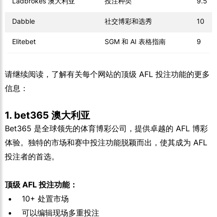
Ladbrokes 澳大利亚
投注种类
9.5
Dabble
社交博彩和选秀
10
Elitebet
SGM 和 AI 表格指南
9
请继续阅读，了解有关每个网站的顶级 AFL 投注功能的更多
信息：
1. bet365 澳大利亚
Bet365 是全球领先的体育博彩公司，提供卓越的 AFL 博彩
体验。独特的市场和赛中投注功能脱颖而出，使其成为 AFL
投注者的首选。
顶级 AFL 投注功能：
10+ 处置市场
可以编辑现场多重投注