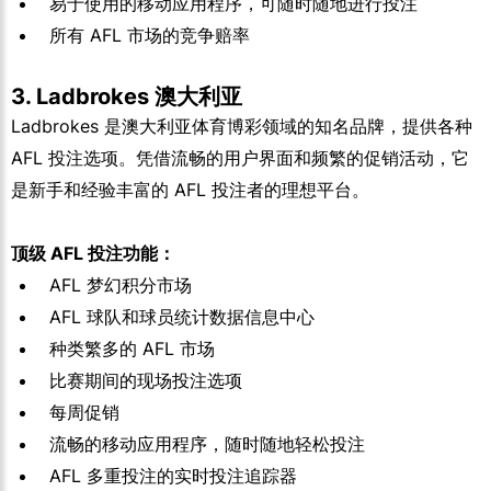
易于使用的移动应用程序，可随时随地进行投注
所有 AFL 市场的竞争赔率
3. Ladbrokes 澳大利亚
Ladbrokes 是澳大利亚体育博彩领域的知名品牌，提供各种
AFL 投注选项。凭借流畅的用户界面和频繁的促销活动，它
是新手和经验丰富的 AFL 投注者的理想平台。
顶级 AFL 投注功能：
AFL 梦幻积分市场
AFL 球队和球员统计数据信息中心
种类繁多的 AFL 市场
比赛期间的现场投注选项
每周促销
流畅的移动应用程序，随时随地轻松投注
AFL 多重投注的实时投注追踪器