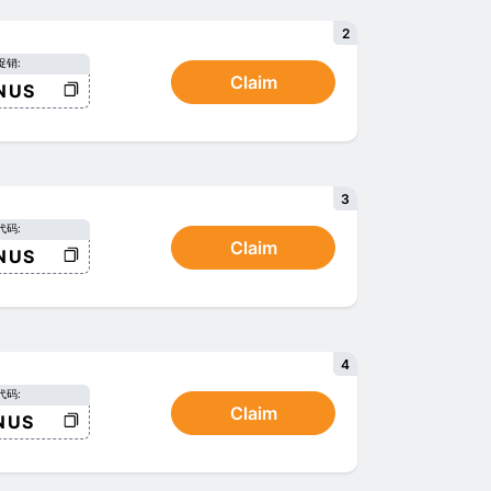
2
促销:
Claim
NUS
3
代码:
Claim
NUS
4
代码:
Claim
NUS