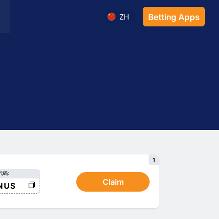
ZH
Betting Apps
1
代码:
Claim
NUS