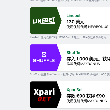
Melbet: 使用 MELBET 促销代码“NEWBONUS”可额外获得 100%。 
Linebet
130 美元
使用促销代码 NEWBONUS
Linebet: 使用促销代码 NEWBONUS 注册。 18+条款和条件适用。
Shuffle
存入 1,000 美元。获得
推荐代码MAXBONUS
Shuffle: 使用 Shuffle.com 推荐代码 MAXBONUS 并领取 
XpariBet
存款 €90 获得 €90
使用促销代码MAXBONUS