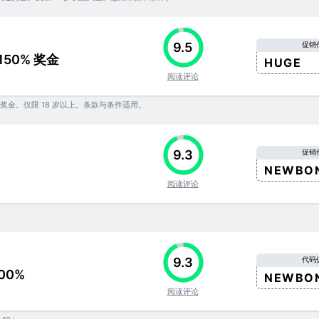
9.5
促销
150% 奖金
HUGE
阅读评论
0%的奖金。仅限 18 岁以上。条款与条件适用。
9.3
促销
NEWBO
阅读评论
9.3
代码
00%
NEWBO
阅读评论