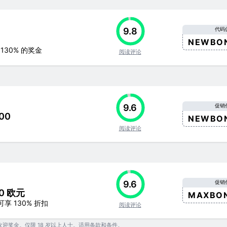
9.8
代码
NEWBO
130% 的奖金
阅读评论
9.6
促销
00
NEWBO
阅读评论
9.6
促销
0 欧元
MAXBO
可享 130% 折扣
阅读评论
0 欧元欢迎奖金。仅限 18 岁以上人士。适用条款和条件。