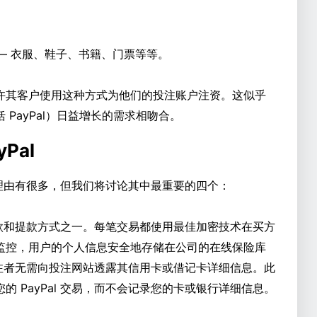
— — 衣服、鞋子、书籍、门票等等。
许其客户使用这种方式为他们的投注账户注资。这似乎
PayPal）日益增长的需求相吻合。
Pal
资的理由有很多，但我们将讨论其中最重要的四个：
的付款和提款方式之一。每笔交易都使用最佳加密技术在买方
监控，用户的个人信息安全地存储在公司的在线保险库
的投注者无需向投注网站透露其信用卡或借记卡详细信息。此
 PayPal 交易，而不会记录您的卡或银行详细信息。