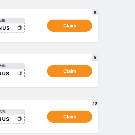
8
促销:
Claim
NUS
9
代码:
Claim
NUS
10
代码:
Claim
NUS