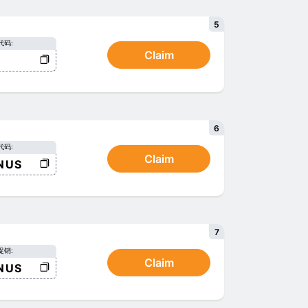
5
代码:
Claim
6
代码:
Claim
NUS
7
促销:
Claim
NUS