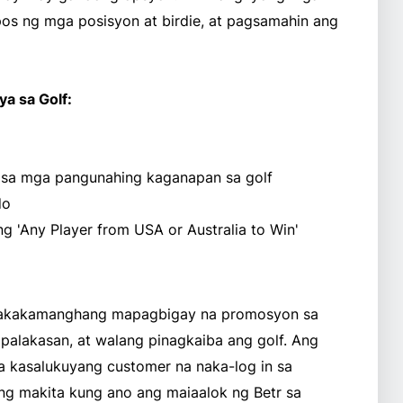
os ng mga posisyon at birdie, at pagsamahin ang
a sa Golf:
sa mga pangunahing kaganapan sa golf
do
 'Any Player from USA or Australia to Win'
a nakakamanghang mapagbigay na promosyon sa
palakasan, at walang pinagkaiba ang golf. Ang
 kasalukuyang customer na naka-log in sa
ng makita kung ano ang maiaalok ng Betr sa