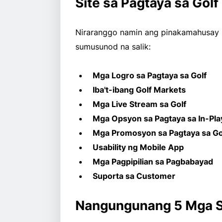
Site sa Pagtaya sa Golf
Niraranggo namin ang pinakamahusay 
sumusunod na salik:
Mga Logro sa Pagtaya sa Golf
Iba't-ibang Golf Markets
Mga Live Stream sa Golf
Mga Opsyon sa Pagtaya sa In-Pla
Mga Promosyon sa Pagtaya sa Go
Usability ng Mobile App
Mga Pagpipilian sa Pagbabayad
Suporta sa Customer
Nangungunang 5 Mga Si