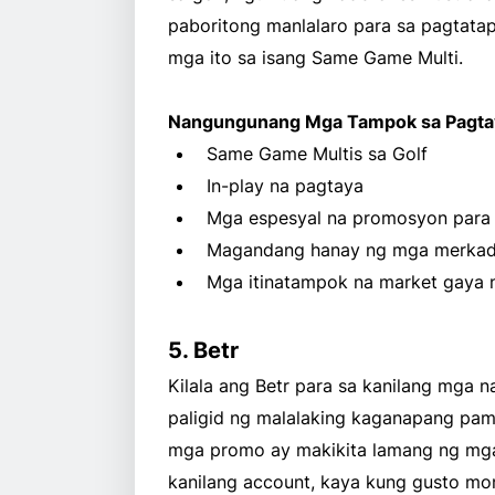
paboritong manlalaro para sa pagtatap
mga ito sa isang Same Game Multi.
Nangungunang Mga Tampok sa Pagtay
Same Game Multis sa Golf
In-play na pagtaya
Mga espesyal na promosyon para 
Magandang hanay ng mga merka
Mga itinatampok na market gaya ng
5. Betr
Kilala ang Betr para sa kanilang mg
paligid ng malalaking kaganapang pam
mga promo ay makikita lamang ng mga
kanilang account, kaya kung gusto mo