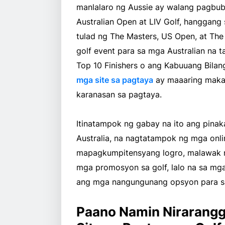
manlalaro ng Aussie ay walang pagbub
Australian Open at LIV Golf, hanggang
tulad ng The Masters, US Open, at Th
golf event para sa mga Australian na 
Top 10 Finishers o ang Kabuuang Bilan
mga site sa pagtaya
ay maaaring makaa
karanasan sa pagtaya.
Itinatampok ng gabay na ito ang pinak
Australia, na nagtatampok ng mga onl
mapagkumpitensyang logro, malawak na 
mga promosyon sa golf, lalo na sa mga
ang mga nangungunang opsyon para sa 
Paano Namin Nirarang