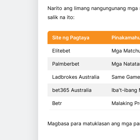
Narito ang limang nangungunang mga si
salik na ito:
Site ng Pagtaya
Pinakamahu
Elitebet
Mga Matchu
Palmberbet
Mga Natata
Ladbrokes Australia
Same Game 
bet365 Australia
Iba't-ibang
Betr
Malaking P
Magbasa para matuklasan ang mga pan