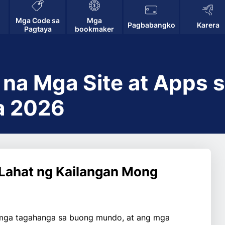
Mga Code sa
Mga
Pagbabangko
Karera
Pagtaya
bookmaker
na Mga Site at Apps s
ia 2026
- Lahat ng Kailangan Mong
g mga tagahanga sa buong mundo, at ang mga