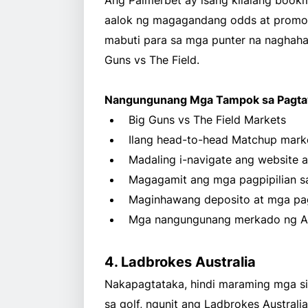
Ang Palmerbet ay isang kilalang bookm
aalok ng magagandang odds at promosyo
mabuti para sa mga punter na naghaha
Guns vs The Field.
Nangungunang Mga Tampok sa Pagtay
Big Guns vs The Field Markets
Ilang head-to-head Matchup mark
Madaling i-navigate ang website 
Magagamit ang mga pagpipilian sa
Maginhawang deposito at mga pag
Mga nangungunang merkado ng Aus
4. Ladbrokes Australia
Nakapagtataka, hindi maraming mga s
sa golf, ngunit ang Ladbrokes Austral