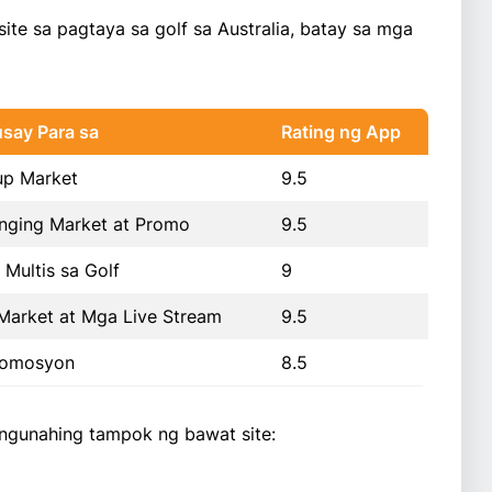
te sa pagtaya sa golf sa Australia, batay sa mga
say Para sa
Rating ng App
p Market
9.5
nging Market at Promo
9.5
Multis sa Golf
9
 Market at Mga Live Stream
9.5
romosyon
8.5
gunahing tampok ng bawat site: