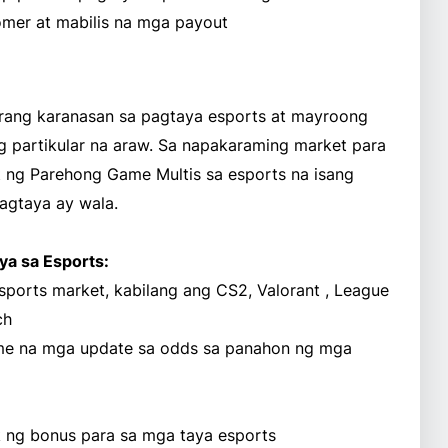
mer at mabilis na mga payout
irang karanasan sa pagtaya esports at mayroong
 partikular na araw. Sa napakaraming market para
 ng Parehong Game Multis sa esports na isang
agtaya ay wala.
a sa Esports:
ports market, kabilang ang CS2, Valorant , League
ch
time na mga update sa odds sa panahon ng mga
 ng bonus para sa mga taya esports