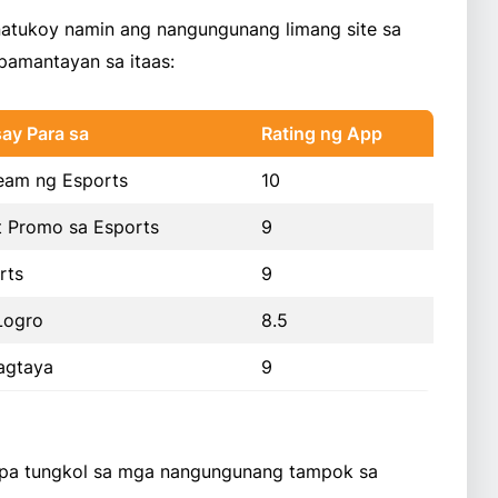
 natukoy namin ang nangungunang limang site sa
 pamantayan sa itaas:
ay Para sa
Rating ng App
eam ng Esports
10
 Promo sa Esports
9
rts
9
Logro
8.5
pagtaya
9
 pa tungkol sa mga nangungunang tampok sa