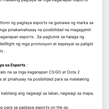
atform ng pagtaya esports na gumawa ng marka sa
 mga pinakamahusay na posibilidad na magagamit
kaganapan esports . Sa pagtutok sa halaga ng
BetRight ng mga promosyon at espesyal sa paligid
s .
a sa Esports
:
alo na sa mga kaganapan CS:GO at Dota 2
 at pinahusay na posibilidad para sa malalaking
a, kabilang ang nagwagi sa laban, nagwagi sa mapa,
pp para sa pagtaya esports on the go