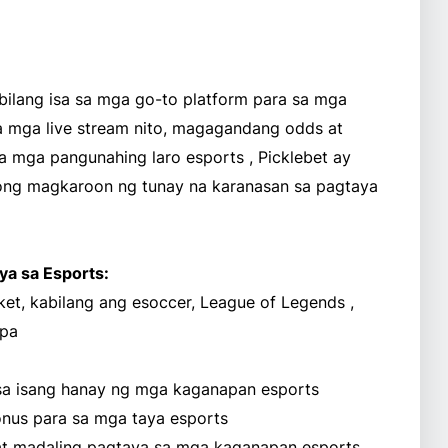
bilang isa sa mga go-to platform para sa mga
 sa mga live stream nito, magagandang odds at
mga pangunahing laro esports , Picklebet ay
ong magkaroon ng tunay na karanasan sa pagtaya
a sa Esports:
et, kabilang ang esoccer, League of Legends ,
 pa
a isang hanay ng mga kaganapan esports
nus para sa mga taya esports
 at madaling pagtaya sa mga kaganapan esports