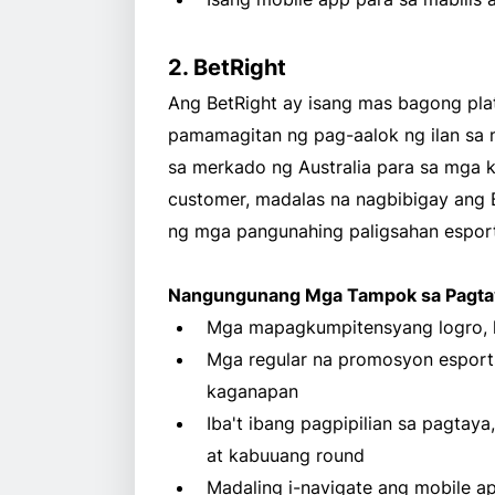
2. BetRight
Ang BetRight ay isang mas bagong pl
pamamagitan ng pag-aalok ng ilan sa
sa merkado ng Australia para sa mga 
customer, madalas na nagbibigay ang 
ng mga pangunahing paligsahan esport
Nangungunang Mga Tampok sa Pagtay
Mga mapagkumpitensyang logro, l
Mga regular na promosyon esports
kaganapan
Iba't ibang pagpipilian sa pagtay
at kabuuang round
Madaling i-navigate ang mobile a