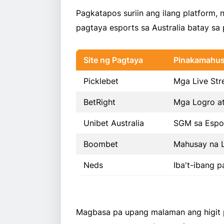
Pagkatapos suriin ang ilang platform,
pagtaya esports sa Australia batay sa
Site ng Pagtaya
Pinakamahus
Picklebet
Mga Live Str
BetRight
Mga Logro at
Unibet Australia
SGM sa Espo
Boombet
Mahusay na 
Neds
Iba't-ibang 
Magbasa pa upang malaman ang higit