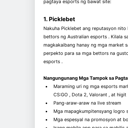
pagtaya esports ng bawat site:
1. Picklebet
Nakuha Picklebet ang reputasyon nito 
bettors ng Australian esports . Kilala
magkakaibang hanay ng mga market sa 
perpekto para sa mga bettors na gust
esports .
Nangungunang Mga Tampok sa Pagtay
Maraming uri ng mga esports mark
CS:GO , Dota 2, Valorant , at higit
Pang-araw-araw na live stream
Mga mapagkumpitensyang logro s
Mga espesyal na promosyon at bo
Isang mobile app para sa mabilis