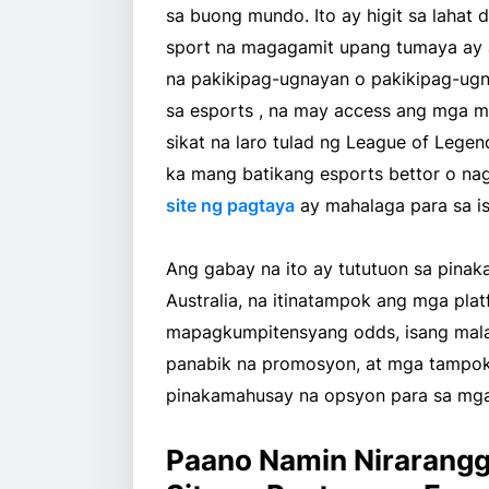
sa buong mundo. Ito ay higit sa lahat
sport na magagamit upang tumaya ay an
na pakikipag-ugnayan o pakikipag-ugna
sa esports , na may access ang mga 
sikat na laro tulad ng League of Legends
ka mang batikang esports bettor o nag
site ng pagtaya
ay mahalaga para sa i
Ang gabay na ito ay tututuon sa pina
Australia, na itinatampok ang mga pla
mapagkumpitensyang odds, isang mala
panabik na promosyon, at mga tampok 
pinakamahusay na opsyon para sa mga 
Paano Namin Nirarang