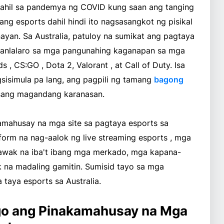
 dahil sa pandemya ng COVID kung saan ang tanging
g esports dahil hindi ito nagsasangkot ng pisikal
yan. Sa Australia, patuloy na sumikat ang pagtaya
manlalaro sa mga pangunahing kaganapan sa mga
 , CS:GO , Dota 2, Valorant , at Call of Duty. Isa
sisimula pa lang, ang pagpili ng tamang
bagong
sang magandang karanasan.
kamahusay na mga site sa pagtaya esports sa
tform na nag-aalok ng live streaming esports , mga
wak na iba't ibang mga merkado, mga kapana-
na madaling gamitin. Sumisid tayo sa mga
taya esports sa Australia.
go ang Pinakamahusay na Mga