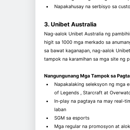
Napakahusay na serbisyo sa custo
3. Unibet Australia
Nag-aalok Unibet Australia ng pambih
higit sa 1000 mga merkado sa anumang
sa bawat kaganapan, nag-aalok Unibet
tampok na karamihan sa mga site ng p
Nangungunang Mga Tampok sa Pagtay
Napakalaking seleksyon ng mga es
of Legends , Starcraft at Overwat
In-play na pagtaya na may real-
laban
SGM sa esports
Mga regular na promosyon at alok