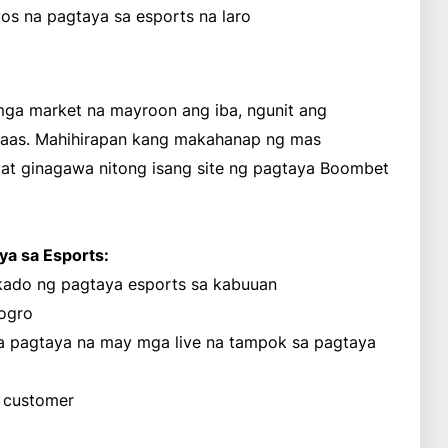
os na pagtaya sa esports na laro
ga market na mayroon ang iba, ngunit ang
ataas. Mahihirapan kang makahanap ng mas
at ginagawa nitong isang site ng pagtaya Boombet
a sa Esports:
ado ng pagtaya esports sa kabuuan
ogro
 sa pagtaya na may mga live na tampok sa pagtaya
a customer