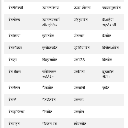
बेटगैलेक्सी
ड्राफ्टकिंग्स
ऊपर खेलना
ज्वालामुखीबेट
बेटगोल्ड
ड्राफ्टस्टार्स
पॉइंट्सबेट
वीआईपी
ऑस्ट्रेलिया
सट्टेबाजी
बेटकिंग्स
एलीटबेट
पोंटनाउ
वेलबेट
बेटलोकल
एस्केंडरबेट
प्रीमियमबेट
विजेताओंबेट
बेटएम
फिएस्ताबेट
पंट123
विशबेट
बेट मैक्स
फ्लेमिंगटन
पंटसिटी
वुडकॉक
स्पोर्टबेट
रेसिंग
बेटनेशन
गैलपबेट
पंटजीनी
ज़बेट
बेटप्ले
गेटसेटबेट
पंटनाउ
बेटप्रोफेसर
गीगाबेट
पंटज़ोन
बेटराइट
गोल्डन रश
क्वेस्टबेट