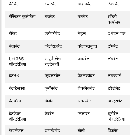
बैगीबेट
बजटबेट
मिडासबेट
टेक्सबेट
बैरिंगटन बुकमेकिंग
चेसबेट
मायबेट
लॉटरी
कार्यालय
बीबेट
क्लीयरीबेट
नेड्स
द पंटर्स पाल
बेज़ाबेट
कोलोसलबेट
कोलाहलयुक्त
टॉमबेट
bet365
सम्पूर्ण खेल
पामरबेट
टॉपबेट
ऑस्ट्रेलिया
सट्टेबाजी
बेट66
क्रिकेटबेट
पेंडलेबरीबेट
टॉपस्पोर्ट
बेटडिलक्स
क्रॉसबेट
पिकनिकबेट
ट्रैडीबेट
बेटडॉग्स
भिगोना
पिकलबेट
अल्ट्राबेट
बेटफ़ेयर
डेवबेट
प्लेकाबेट
यूनीबेट
ऑस्ट्रेलिया
ऑस्ट्रेलिया
बेटफोकस
डायमंडबेट
खेलो
विकबेट