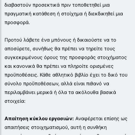
διαβαστούν προσεκτικά πριν τοποθετηθεί μια
πραγματική κατάθεση ή στοίχημα ή διεκδικηθεί μια
προσφορά.
Προτού λάβετε ένα μπόνους ή δικαιούστε να το
αποσύρετε, συνήθως θα πρέπει να τηρείτε τους
συγκεκριμένους όρους της προσφοράς στοιχήματος
και κανονικά θα πρέπει να πληροίτε ορισμένες
προϋποθέσεις. Κάθε αθλητικό βιβλίο έχει το δικό του
σύνολο προϋποθέσεων, αλλά είναι πιθανό να
περιλαμβάνει μερικά ή όλα τα ακόλουθα βασικά
στοιχεία:
Απαίτηση κύκλου εργασιών:
Αναφέρεται επίσης ως
απαιτήσεις στοιχηματισμού, αυτή η συνθήκη