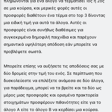
πληρώνονται για ένα άλογο να τερματίσει 1ος ή 2ος
σε μια κούρσα, και μερικές φορές αυτές οι
προσφορές διαθέτουν ένα τέρμα στο top 3 δίνοντας
μια ειδική τιμή για αυτά τα άλογα. Αυτές οι
προσφορές είναι συνήθως διαθέσιμες για
συγκεκριμένα δημοφιλή παιχνίδια και παρέχουν
σημαντικά υψηλότερη απόδοση εάν μπορείτε να
προβλέψετε σωστά.
Μπορείτε επίσης να αυξήσετε τις αποδόσεις σας με
δύο δρομείς στην τιμή του ενός. Σε περίπτωση που
δυσκολεύεστε να επιλέξετε ανάμεσα σε δύο άλογα,
για παράδειγμα, μπορεί να τα βρείτε και τα δύο ως
μέρος μιας προσφοράς και ορισμένα πρακτορεία
στοιχημάτων προσφέρουν πιθανότητες είτε για το
άλογο Α είτε το άλογο Β να κερδίσει μια κούρσα.