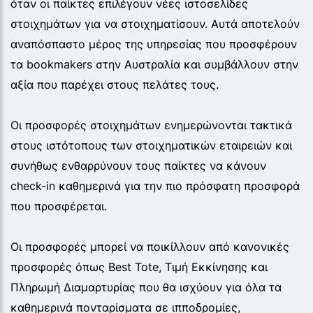
όταν οι παίκτες επιλέγουν νέες ιστοσελίδες
στοιχημάτων για να στοιχηματίσουν. Αυτά αποτελούν
αναπόσπαστο μέρος της υπηρεσίας που προσφέρουν
τα bookmakers στην Αυστραλία και συμβάλλουν στην
αξία που παρέχει στους πελάτες τους.
Οι προσφορές στοιχημάτων ενημερώνονται τακτικά
στους ιστότοπους των στοιχηματικών εταιρειών και
συνήθως ενθαρρύνουν τους παίκτες να κάνουν
check-in καθημερινά για την πιο πρόσφατη προσφορά
που προσφέρεται.
Οι προσφορές μπορεί να ποικίλλουν από κανονικές
προσφορές όπως Best Tote, Τιμή Εκκίνησης και
Πληρωμή Διαμαρτυρίας που θα ισχύουν για όλα τα
καθημερινά πονταρίσματα σε ιπποδρομίες,