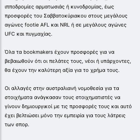
ιπποδρομίες αρματωσιάς ή κυνοδρομίας, έως
προσφορές του Σαββατοκύριακου στους μεγάλους
αγώνες footie AFL και NRL ή σε μεγάλους αγώνες
UFC και πυγμαχίας.
Όλα τα bookmakers έχουν προσφορές για να
βεβαιωθούν ότι οι πελάτες τους, νέοι ή υπάρχοντες,
θα έχουν την καλύτερη αξία για το χρήμα τους.
Οι αλλαγές στην αυστραλιανή νομοθεσία για τα
στοιχήματα ανάγκασαν τους στοιχηματιστές να
γίνουν δημιουργικοί με τις προσφορές τους και αυτό
έχει βελτιώσει μόνο την εμπειρία για τους λάτρεις
των σπορ.