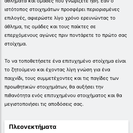
αθλήματα και ομάδες που γνωρίζετε ήδη. Εάν ο
ιστότοπος στοιχημάτων προσφέρει περιορισμένες
επιλογές, αφιερώστε λίγο χρόνο ερευνώντας το
άθλημα, τις ομάδες και τους παίκτες σε
επερχόμενους αγώνες πριν ποντάρετε το πρώτο σας
στοίχημα.
Το να τοποθετήσετε ένα επιτυχημένο στοίχημα είναι
το ζητούμενο και έχοντας λίγη γνώση για ένα
παιχνίδι, τους συμμετέχοντες και τις παγίδες των
προωθητικών στοιχημάτων, θα αυξήσει την
πιθανότητα ενός επιτυχημένου στοιχήματος και θα
μεγιστοποιήσει τις αποδόσεις σας.
 Πλεονεκτήματα