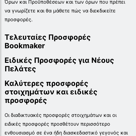
Όρων και Προϋποθέσεων και των όρων που πρέπει
να γνωρίζετε και θα μάθετε πώς να διεκδικείτε
προσφορές.
Τελευταίες Προσφορές
Bookmaker
Ειδικές Προσφορές για Νέους
Πελάτες
Καλύτερες προσφορές
στοιχημάτων και ειδικές
προσφορές
Οι διαδικτυακές προσφορές στοιχημάτων και οι
ειδικές προσφορές προσθέτουν περισσότερο
ενθουσιασμό σε ένα ήδη διασκεδαστικό γεγονός και