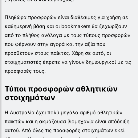
Πληθώρα προσφορών είναι διαθέσιμες για χρήση σε
καθημερινή βάση και οι bookmakers θα ξεχωρίζουν
από το πλήθος ανάλογα με τους τύπους προσφορών
που φέρνουν στην αγορά και την αξία που
προσθέτουν στους παίκτες. Χάρη σε αυτό, οι
στοιχηματιστές έπρεπε να γίνουν δημιουργικοί με τις
προσφορές τους.
Τύποι προσφορών αθλητικών
στοιχημάτων
Η Αυστραλία έχει πολύ μεγάλο αριθμό αθλητικών
παικτών και η ακμάζουσα βιομηχανία είναι απόδειξη
αυτού. Από όλες τις προσφορές στοιχημάτων εκεί