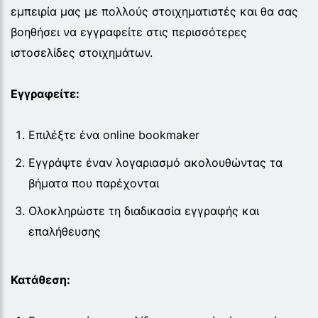
εμπειρία μας με πολλούς στοιχηματιστές και θα σας
βοηθήσει να εγγραφείτε στις περισσότερες
ιστοσελίδες στοιχημάτων.
Εγγραφείτε:
Επιλέξτε ένα online bookmaker
Εγγράψτε έναν λογαριασμό ακολουθώντας τα
βήματα που παρέχονται
Ολοκληρώστε τη διαδικασία εγγραφής και
επαλήθευσης
Κατάθεση: