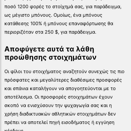
ποσό 1200 φορές το στοίχημά σας, για παράδειγμα,
ως μέγιστο μπόνους. Ομοίως, ένα μπόνους
κατάθεσης 100% ή μπόνους επαναφόρτωσης θα
περιοριζόταν στα 250 $, για παράδειγμα.
Αποφύγετε αυτά τα λάθη
προώθησης στοιχημάτων
Οι φίλοι του στοιχήματος αναζητούν συνεχώς τις πιο
πρόσφατες και μεγαλύτερες διαθέσιμες προσφορές
και σπάνια καταλήγουν να απογοητεύονται με το
αποτέλεσμα. Οι προσφορές στοιχημάτων έχουν
σκοπό να ενισχύσουν την ψυχαγωγία σας και η
χρήση διαδικτυακών αθλητικών στοιχημάτων δεν
πρέπει να αποτελεί πηγή εισοδήματος ή εγγύηση
κέρδους.