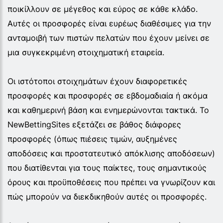
ποικίλλουν σε μέγεθος και εύρος σε κάθε κλάδο.
Αυτές οι προσφορές είναι ευρέως διαθέσιμες για την
ανταμοιβή των πιστών πελατών που έχουν μείνει σε
μια συγκεκριμένη στοιχηματική εταιρεία.
Οι ιστότοποι στοιχημάτων έχουν διαφορετικές
προσφορές και προσφορές σε εβδομαδιαία ή ακόμα
και καθημερινή βάση και ενημερώνονται τακτικά. Το
NewBettingSites εξετάζει σε βάθος διάφορες
προσφορές (όπως πιέσεις τιμών, αυξημένες
αποδόσεις και προστατευτικό απόκλισης αποδόσεων)
που διατίθενται για τους παίκτες, τους σημαντικούς
όρους και προϋποθέσεις που πρέπει να γνωρίζουν και
πώς μπορούν να διεκδικηθούν αυτές οι προσφορές.