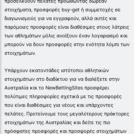
προσελκύουν πελάτες προωθώντας δωρεάν
στοιχήματα, προσφορές buy-get ή συμμετοχές σε
διαγωνισμούς για να εγγραφούν, αλλά αυτές και
παρόμοιες προσφορές είναι διαθέσιμες στους λάτρεις
των αθλημάτων μόλις ανοίξουν έναν λογαριασμό και
μπορούν να δουν προσφορές στην ενότητα λόμπι των
στοιχημάτων.
Υπάρχουν εκατοντάδες ιστότοποι αθλητικών
στοιχημάτων στο διαδίκτυο για να διαλέξετε στην
Αυστραλία και το NewBettingSites προσφέρει
πολύτιμες πληροφορίες σχετικά με τις προσφορές
που είναι διαθέσιμες για νέους και υπάρχοντες
πελάτες. Προτείνουμε τους μεγαλύτερους πράκτορες
στοιχημάτων της Αυστραλίας και δείτε τις πιο
πρόσφατες προσφορές και προσφορές στοιχημάτων