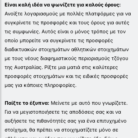
Είναι καλή ιδέα να ψωνίζετε για καλούς όρους:
Ανοίξτε λογαριασμούς με πολλές πλατφόρμες για να
συγκρίνετε τις προσφορές και τους όρους για αυτές
τις συμφωνίες. Αυτός είναι ο μόνος τρόπος με τον
οποίο μπορείτε να συγκρίνετε τις προσφορές
διαδικτυακών στοιχημάτων αθλητικών στοιχημάτων
με τους νέους διαφημιστικούς περιορισμούς τζόγου
της Αυστραλίας. Ρίξτε μια ματιά στις καλύτερες
προσφορές στοιχημάτων και τις ειδικές προσφορές
μας για κάποιες πληροφορίες.
Παίξτε το έξυπνα:
Μείνετε με αυτό που γνωρίζετε.
Για να μεγιστοποιήσετε τις αποδόσεις σας και να
αυξήσετε τις πιθανότητές σας για ένα επιτυχημένο
στοίχημα, θα πρέπει να στοιχηματίζετε μόνο σε