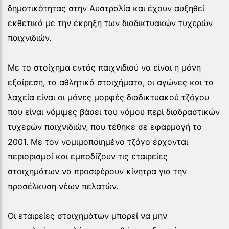
δημοτικότητας στην Αυστραλία και έχουν αυξηθεί
εκθετικά με την έκρηξη των διαδικτυακών τυχερών
παιχνιδιών.
Με το στοίχημα εντός παιχνιδιού να είναι η μόνη
εξαίρεση, τα αθλητικά στοιχήματα, οι αγώνες και τα
λαχεία είναι οι μόνες μορφές διαδικτυακού τζόγου
που είναι νόμιμες βάσει του νόμου περί διαδραστικών
τυχερών παιχνιδιών, που τέθηκε σε εφαρμογή το
2001. Με τον νομιμοποιημένο τζόγο έρχονται
περιορισμοί και εμποδίζουν τις εταιρείες
στοιχημάτων να προσφέρουν κίνητρα για την
προσέλκυση νέων πελατών.
Οι εταιρείες στοιχημάτων μπορεί να μην